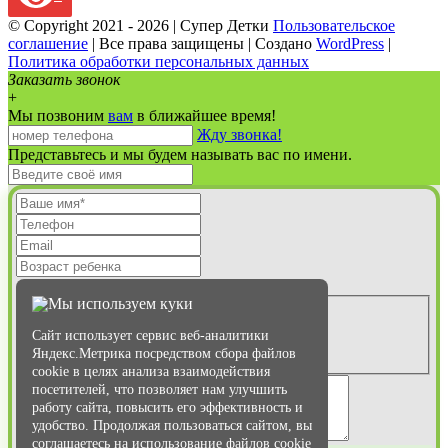
© Copyright 2021 -
2026 | Супер Детки
Пользовательское
соглашение
| Все права защищены | Создано
WordPress
|
Политика обработки персональных данных
Vk
Email
Toggle
Заказать звонок
Sliding
+
Bar
Мы позвоним
вам
в ближайшее время!
Area
Жду звонка!
Представьтесь и мы будем называть вас по имени.
Адрес центра:
Мы используем куки
Ул. Октябрьская, 77
Ул. Кромская, 25
Сайт использует сервис веб-аналитики
Наугорское шоссе, 86
Яндекс.Метрика посредством сбора файлов
cookie в целях анализа взаимодействия
посетителей, что позволяет нам улучшить
работу сайта, повысить его эффективность и
удобство. Продолжая пользоваться сайтом, вы
соглашаетесь на использование файлов cookie