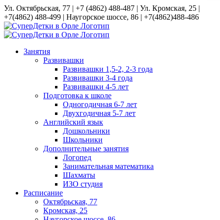
Skip
Ул. Октябрьская, 77 | +7 (4862) 488-487 | Ул. Кромская, 25 |
to
+7(4862) 488-499 | Наугорское шоссе, 86 | +7(4862)488-486
content
Vk
Email
Занятия
Развивашки
Развивашки 1,5-2, 2-3 года
Развивашки 3-4 года
Развивашки 4-5 лет
Подготовка к школе
Одногодичная 6-7 лет
Двухгодичная 5-7 лет
Английский язык
Дошкольники
Школьники
Дополнительные занятия
Логопед
Занимательная математика
Шахматы
ИЗО студия
Расписание
Октябрьская, 77
Кромская, 25
Наугорское шоссе, 86